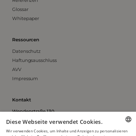
Referenzen
Glossar
Whitepaper
Ressourcen
Datenschutz
Haftungsausschluss
AVV
Impressum
Kontakt
Wendenstraße 130
20537 Hamburg
Diese Webseite verwendet Cookies.
Deutschland
vertrieb@moveup.de
Wir verwenden Cookies, um Inhalte und Anzeigen zu personalisieren
GERMAN